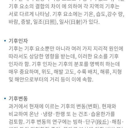
기후 요소의 결합의 차이 에 의하여 각 지역의 기후는
서로 다르게 나타남. 기후 요소에는 기온, 습도,강수 량,
바람, 증발, 일조(日照), 일사(日射)가 있다.
기후인자
기후는 기후 요소뿐만 아니라 여러 가지 지리적 원인에
따라서도 상당한 영향을 받는데, 이러한 요소를 기후
인자라 함. 기후 인자는 기후의 분포를 명백히 하는데
매우 중요하며, 위도, 해발 고도, 수륙 배치, 해류, 지형
및 해안으로부터의 거리 등이 이에 속함.
기후변동
과거에서 현재에 이르는 기후의 변동(변화). 현재와
비교하여 온난 ·냉량·한랭 또 는 건조·습윤한가를
검토함. 기후 변동의 연구에는 빙하·단구(段丘)·해침·