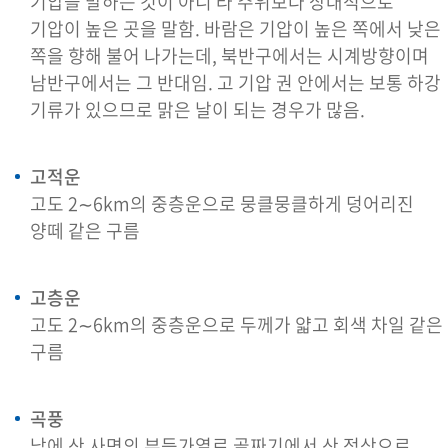
기압을 말하는 것이 아니 라 주위보다 상대적으로
기압이 높은 곳을 말함. 바람은 기압이 높은 쪽에서 낮은
쪽을 향해 불어 나가는데, 북반구에서는 시계방향이며
남반구에서는 그 반대임. 고 기압 권 안에서는 보통 하강
기류가 있으므로 맑은 날이 되는 경우가 많음.
고적운
고도 2∼6km의 중층운으로 뭉클뭉클하게 덩어리진
양떼 같은 구름
고층운
고도 2∼6km의 중층운으로 두께가 얇고 회색 차일 같은
구름
곡풍
낮에 산 사면의 부등가열로 골짜기에서 산 정상으로