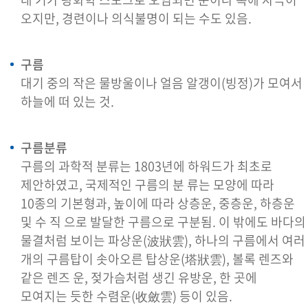
오지만, 경련이나 의식불명이 되는 수도 있음.
구름
대기 중의 작은 물방울이나 얼음 알갱이(빙정)가 모여서
하늘에 떠 있는 것.
구름분류
구름의 과학적 분류는 1803년에 하워드가 최초로
제안하였고, 국제적인 구름의 분 류는 모양에 따라
10종의 기본형과, 높이에 따라 상층운, 중층운, 하층운
및 수 직 으로 발달한 구름으로 구분됨. 이 밖에도 바다의
물결처럼 보이는 파상운(波狀雲), 하나의 구름에서 여러
개의 구름탑이 솟아오른 탑상운(塔狀雲), 볼록 렌즈와
같은 렌즈 운, 젖가슴처럼 생긴 유방운, 한 곳에
모여지는 듯한 수렴운(收斂雲) 등이 있음.