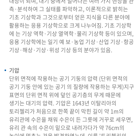
대상이 되며, 대기 중에서 일어나는 여러 가지 현상을 관
측·분석하여 그 실태를 파악하고, 이론적으로 밝히는
기초 기상학과 그것으로부터 얻은 지식을 다른 분야에
활용하는 응용 기상학으로 크게 나누어짐. 기초 기상학
에 는 기상 역학·기상 열역학·물리 기상학 등이 있으며,
응용 기상학에는 일기 예 보·농업 기상·산업 기상·항공
기상·해상·기상·위성 기상 등의 분야가 있음.
기압
단위 면적에 작용하는 공기 기둥의 압력 (단위 면적의
공기 기둥 안에 있는 공기 의 질량에 작용하는 무게)지구
표면의 단위 면적 위에 덮인 공기층의 무게 때문에
생기는 대기의 압력. 기압은 1643년 이탈리아의
토리첼리가 처음으로 한쪽 끝이 막힌 길이 약 1m의
유리관에 수은을 채워 수은이 든 그릇에 거꾸로 세우면,
유리 관 속의 수은이 밑으로 내려가다가 약 76cm의
높이에 멈추는 것을 발견하였는데, 이를 '토리첼리의