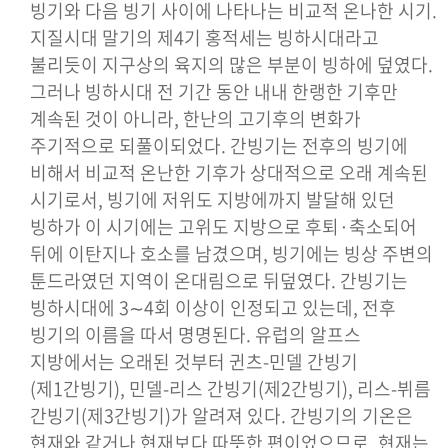
빙기와 다음 빙기 사이에 나타나는 비교적 온나한 시기.
지질시대 말기의 제4기 홍적세는 빙하시대라고
불리듯이 지구상의 육지의 많은 부분이 빙하에 덮였다.
그러나 빙하시대 전 기간 동안 내내 한랭한 기후만
계속된 것이 아니라, 한난의 고기후의 변화가
주기적으로 되풀이되었다. 간빙기는 전후의 빙기에
비해서 비교적 온난한 기후가 상대적으로 오래 계속된
시기로서, 빙기에 저위도 지방에까지 발달해 있던
빙하가 이 시기에는 고위도 지방으로 후퇴·축소되어
뒤에 이탄지나 호소를 남겼으며, 빙기에는 빙상 주변의
툰드라였던 지역이 온대림으로 뒤덮였다. 간빙기는
빙하시대에 3∼4회 이상이 인정되고 있는데, 전후
빙기의 이름을 따서 명명된다. 유럽의 알프스
지방에서는 오래된 것부터 귄츠-민델 간빙기
(제1간빙기), 민델-리스 간빙기(제2간빙기), 리스-뷔름
간빙기(제3간빙기)가 알려져 있다. 간빙기의 기온은
현재와 같거나 현재보다 따뜻한 편이었으므로, 현재는