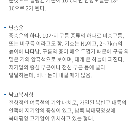
둔것으로 일평균 기온이 16℃라면 난방도일은 18-
16으로 2가 된다.
난층운
중층운의 하나. 10가지 구름 종류의 하나로 비층구름,
또는 비구름 이라고도 함. 기호는 Ns이고, 2∼7km의
높이에 나타남. 구름의 층이 매우 두껍기 때문에 구름 의
밑은 거의 암흑색으로 보이며, 대개 온 하늘에 퍼진다.
저기압의 중심 부근이나 전선 부근 등에 널리
발달하는데, 비나 눈이 내릴 때가 많음.
남고북저형
전형적인 여름철의 기압 배치로, 가열된 북반구 대륙의
안쪽에 저기압의 중심이 있고, 남쪽 북태평양상에
북태평양 고기압이 위치하고 있는 형태.